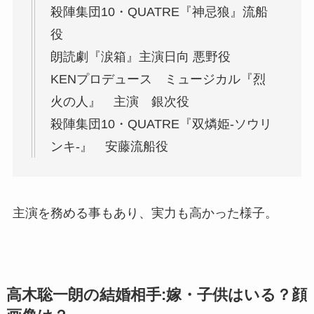
殺陣集団10・QUATRE『神忌狼』流船
役
朗読劇『涙箱』主演日向 悪野役
KENプロデュース ミュージカル『烈
火の人』 主演 銀次役
殺陣集団10・QUATRE『双燐姫-ソウリ
ンキ-』 安藤流船役
主演を務める事もあり、実力も高かった様子。
高木聡一朗の結婚相手:嫁・子供はいる？顔